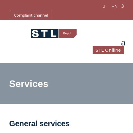
EN
Complaint channel
STL Onliine
Services
General services